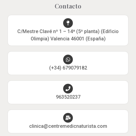
Contacto
C/Mestre Clavé nº 1 – 14ª (5º planta) (Ediﬁcio
Olimpia) Valencia 46001 (España)
(+34) 679079182
963520237
clinica@centremedicnaturista.com