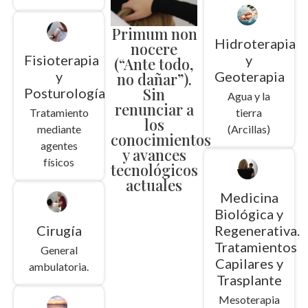
Primum non
Hidroterapia
nocere
Fisioterapia
y
(“Ante todo,
y
Geoterapia
no dañar”).
Sin
Posturología
Agua y la
renunciar a
Tratamiento
tierra
los
mediante
(Arcillas)
conocimientos
agentes
y avances
físicos
tecnológicos
actuales
Medicina
Biológica y
Cirugía
Regenerativa.
Tratamientos
General
Capilares y
ambulatoria.
Trasplante
Mesoterapia