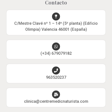
Contacto
C/Mestre Clavé nº 1 – 14ª (5º planta) (Ediﬁcio
Olimpia) Valencia 46001 (España)
(+34) 679079182
963520237
clinica@centremedicnaturista.com