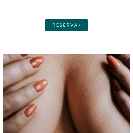
R E S E R V A >