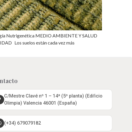
cología Nutrigenética MEDIO AMBIENTE Y SALUD
DAD Los suelos están cada vez más
ntacto
C/Mestre Clavé nº 1 – 14ª (5º planta) (Ediﬁcio
Olimpia) Valencia 46001 (España)
(+34) 679079182